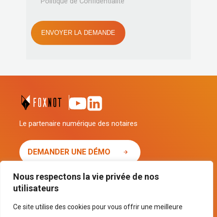
Politique de Confidentialité
ENVOYER LA DEMANDE
Le partenaire numérique des notaires
DEMANDER UNE DÉMO
Nous respectons la vie privée de nos
utilisateurs
© 2026 FoxNot. Tous droits réservés.
Ce site utilise des cookies pour vous offrir une meilleure
QUI SOMMES-NOUS ?
ACTUALITÉS