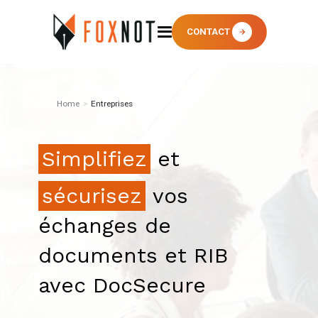
CONTACT
Home
>
Entreprises
Simplifiez
et
sécurisez
vos
échanges de
documents et RIB
avec DocSecure